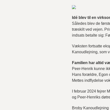
Idé blev til en virk
Således blev de først
træskilt ved vejen. P
indsats betalte sig: Fø
Væksten fortsatte eksp
Kanoudlejning, som vi 
Familien har altid 
Peer-Henrik kunne ikke
Hans forældre, Egon og
Mettes indflydelse voks
I februar 2024 fejrer
og Peer-Henriks døtre,
Broby Kanoudlejning e