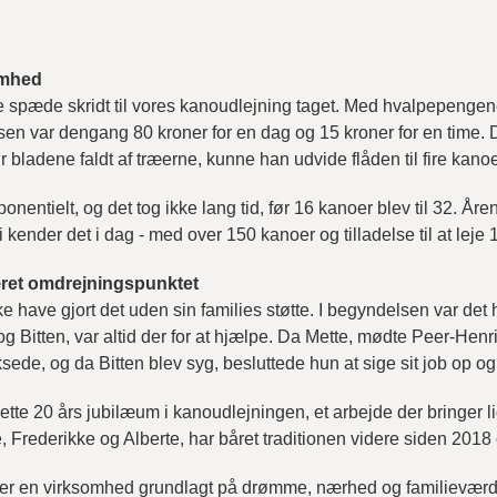
somhed
e spæde skridt til vores kanoudlejning taget. Med hvalpepengene
risen var dengang 80 kroner for en dag og 15 kroner for en tim
r bladene faldt af træerne, kunne han udvide flåden til fire kanoe
onentielt, og det tog ikke lang tid, før 16 kanoer blev til 32. År
kender det i dag - med over 150 kanoer og tilladelse til at leje
været omdrejningspunktet
 have gjort det uden sin families støtte. I begyndelsen var det h
 Bitten, var altid der for at hjælpe. Da Mette, mødte Peer-Henrik 
ede, og da Bitten blev syg, besluttede hun at sige sit job op og fo
 Mette 20 års jubilæum i kanoudlejningen, et arbejde der bringer
 Frederikke og Alberte, har båret traditionen videre siden 2018
r en virksomhed grundlagt på drømme, nærhed og familieværdier