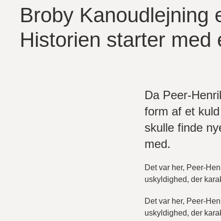
Broby Kanoudlejning er
Historien starter me
Da Peer-Henrik 
form af et kul
skulle finde ny
med.
Det var her, Peer-He
uskyldighed, der kara
Det var her, Peer-He
uskyldighed, der kara