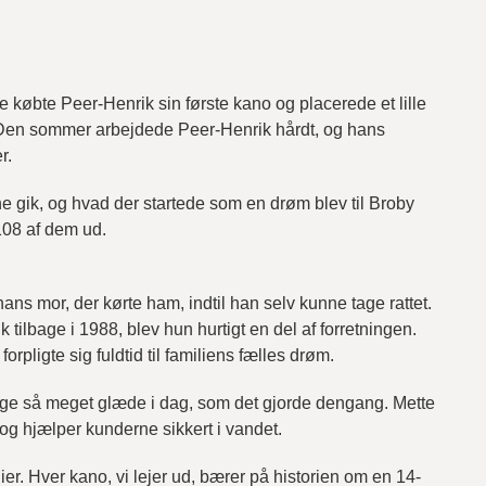
 købte Peer-Henrik sin første kano og placerede et lille
e. Den sommer arbejdede Peer-Henrik hårdt, og hans
r.
ene gik, og hvad der startede som en drøm blev til Broby
 108 af dem ud.
ans mor, der kørte ham, indtil han selv kunne tage rattet.
tilbage i 1988, blev hun hurtigt en del af forretningen.
rpligte sig fuldtid til familiens fælles drøm.
 lige så meget glæde i dag, som det gjorde dengang. Mette
 og hjælper kunderne sikkert i vandet.
. Hver kano, vi lejer ud, bærer på historien om en 14-