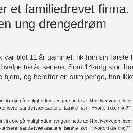
 et familiedrevet firma.
d en ung drengedrøm
var blot 11 år gammel, fik han sin første h
d hvalpe tre år senere. Som 14-årig stod h
e hjem, og herefter en sum penge, han ikke 
nrik fik øje på muligheden længere nede ad Næstvedvejen, hvor
kteriserer sande iværksættere, tænkte han: "Hvorfor ikke mig?"
nrik fik øje på muligheden længere nede ad Næstvedvejen, hvor
kteriserer sande iværksættere, tænkte han: "Hvorfor ikke mig?"