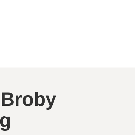
 Broby
ng